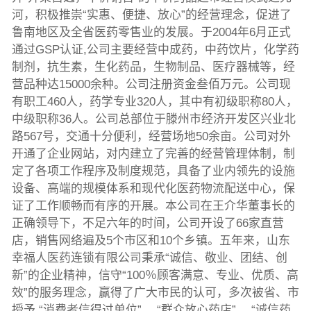
河，积极推崇“实惠、便捷、放心”的经营理念，促进了
鲁南地区及全省医药零售业的发展。于2004年6月正式
通过GSP认证,公司主要经营中成药，中药饮片，化学药
制剂，抗生素，生化药品，生物制品、医疗器械等，经
营品种达15000余种。公司注册资金叁佰万元。公司现
有职工460人，药学专业320人，其中有初级职称80人，
中级职称36人。公司总部位于滕州市经济开发区兴业北
路567号，交通十分便利，经营场地50余亩。公司对外
开通了企业网站，对内建立了完善的经营管理体制，制
定了各项工作程序及制度规范，具备了业内领先的设施
设备、高端的规模体系和现代化医药物流配送中心，保
证了工作顺畅而有序的开展。本公司在王介华董事长的
正确领导下，不足六年的时间，公司开设了66家直营
店，销售网络遍及5个市区和10个乡镇。五年来，山东
幸福人医药连锁有限公司秉承“诚信、敬业、团结、创
新”的企业精神，信守“100％顾客满意、专业、优质、高
效”的服务理念，赢得了广大市民的认可，多次被省、市
授予 “消费者信得过单位” 、“群众放心药店” 、“诚信药