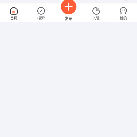
人事专员
面议
首页
搜索
入驻
我的
发布
08-09
性别不限
经验不限
山东万洲置业有限公司
申请
山东枣庄薛城区珠江路与永福南路十字路以西300米
门窗设计师
面议
招聘信息
求职简历
08-09
性别不限
经验不限
山东天畅环保工程有限公司
申请
山东省枣庄市山亭区经济开发区世纪大道东侧
大区经理
面议
08-09
性别不限
经验不限
山东美华装饰材料有限公司
申请
滕州市经济开发区腾飞西路1088号