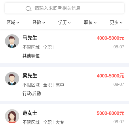
在校学生工作经验
本科
行政后勤
建筑装潢
确定
区域
经验
学历
职位
更多
三年以上工作经验
硕士
销售岗位
教师
马先生
4000-5000元
四年以上工作经验
博士
文员
护士
08-07
不限区域
全职
五年以上工作经验
财务会计
传单派发
其他职位
十年以上工作经验
超市零售
促销导购
梁先生
4000-5000元
网络IT
保健按摩
08-07
不限区域
全职
高中
行政/后勤
快递员
前台接待
收银员
技术员/工程师
范女士
5000-8000元
08-07
水电/机修
部门经理
不限区域
全职
大专