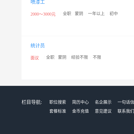
喷漆工
/
全职
/
蒙阴
/
一年以上
/
初中
2000～3000元
统计员
/
全职
/
蒙阴
/
经验不限
/
不限
面议
栏目导航:
职位搜索
简历中心
名企展示
一句话
套餐标准
金币充值
意见建议
联系我