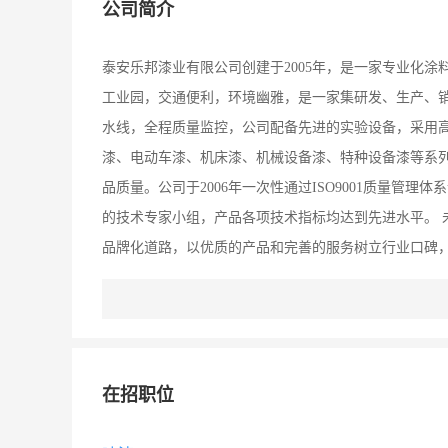
公司简介
泰安乐邦漆业有限公司创建于2005年，是一家专业化
工业园，交通便利，环境幽雅，是一家集研发、生产、销
水线，全程质量监控，公司配备先进的实验设备，采用
漆、电动车漆、机床漆、机械设备漆、特种设备漆等系列
品质量。公司于2006年一次性通过ISO9001质量管理
的技术专家小组，产品各项技术指标均达到先进水平。 
品牌化道路，以优质的产品和完善的服务树立行业口碑，
漆系统应用专有技术，乐邦漆业立志成为一流的工业漆系
施工应用、废漆渣回收利用的产业链，已成长为极具发展
历史，在产品配套、产品质量和技术研发、产品应用上
战略合作伙伴。 公司开通从泰安市区到工厂的班车，每
在招职位