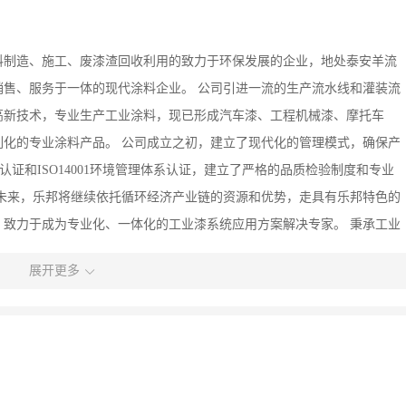
涂料制造、施工、废漆渣回收利用的致力于环保发展的企业，地处泰安羊流
售、服务于一体的现代涂料企业。 公司引进一流的生产流水线和灌装流
高新技术，专业生产工业涂料，现已形成汽车漆、工程机械漆、摩托车
化的专业涂料产品。 公司成立之初，建立了现代化的管理模式，确保产
体系认证和ISO14001环境管理体系认证，建立了严格的品质检验制度和专业
未来，乐邦将继续依托循环经济产业链的资源和优势，走具有乐邦特色的
致力于成为专业化、一体化的工业漆系统应用方案解决专家。 秉承工业
统应用方案解决专家，从2005年开始，乐邦开始形成工业漆研发制造、
展开更多
前景的循环经济专业化企业。 乐邦有多年工业漆研发制造和施工应用的
都具有优势。为客户提供专业的涂料系统应用解决方案，成为用户良好的
天往返！