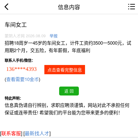
信息内容
车间女工
蒙阴人才网 2026.08.09
举报
招聘18周岁一45岁的车间女工，计件工资约3500一5000元，试
用期2个月，交五险，有年薪假，年底福利
联系人手机/微信：
136****4393
点击查看完整信息
(
查看需要10金币
)
特此声明：
信息真伪请自行辨别，求职应聘须谨慎，网站对此不承担任何
保证或连带责任! 希望我们的平台能为您带来更多的便利！
[
联系客服
]
[
最新找人才
]